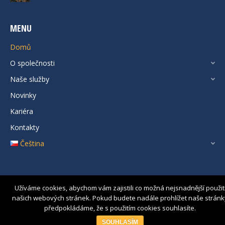
MENU
Domů
O společnosti
Naše služby
Novinky
Kariéra
Kontakty
Čeština
Užíváme cookies, abychom vám zajistili co možná nejsnadnější použit
našich webových stránek. Pokud budete nadále prohlížet naše stránk
předpokládáme, že s použitím cookies souhlasíte.
© INSERVIS MVC s.r.o. All rights reserved.
SOUHLASÍM