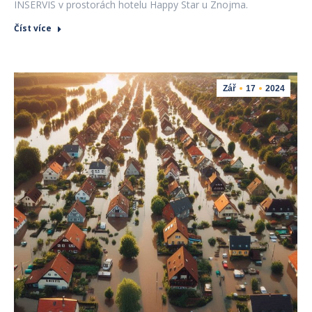
INSERVIS v prostorách hotelu Happy Star u Znojma.
Číst více
Zář
17
2024