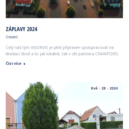
ZÁPLAVY 2024
Ostatní
Celý náš tým INSERVIS je plně připraven spolupracovat na
likvidaci škod a to jak lokálně, tak v síti partnera CRAWFORD.
Číst více
Kvě
28
2024