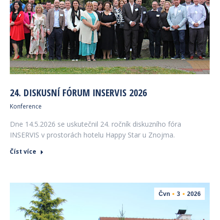
24. DISKUSNÍ FÓRUM INSERVIS 2026
Konference
Dne 14.5.2026 se uskutečnil 24. ročník diskuzního fóra
INSERVIS v prostorách hotelu Happy Star u Znojma.
Číst více
Čvn
3
2026