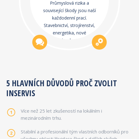
Průmyslová rizika a
související škody jsou naší
každodenní prací.
Stavebnictví, strojírenství,
energetika, nové
technologie…
5 HLAVNÍCH DŮVODŮ PROČ ZVOLIT
INSERVIS
Více než 25 let zkušeností na lokálním i
mezinárodním trhu.
Stabilní a profesionální tým vlastních odborníků pro
všechny oblasti likvidace škod a dalších služeb.