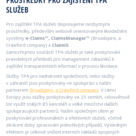
PROSTŘEDKY PRO ZAJIŠTĚNÍ TPA
SLUŽEB
Pro zajištění TPA služeb disponujeme nezbytnými
prostředky, především webově orientovanými likvidačními
systémy
e-Claims™, ClaimsManager™
(Broadspire, a
Crawford company) a
ClaimIS
.
Samozřejmou součástí TPA služeb je také poskytování
pravidelných přehledů pro management zákazníků k
zajištění transparentních informací o procesu likvidace.
Služby TPA pro nadnárodní společnosti, nebo služby
v zahraničí jsou poskytovány ve spolupráci s naším
partnerem
Broadspire, a Crawford company
. V rámci
Evropy jsou služby poskytovány ve 25 zemích, celosvětově
lze využít stálých 85 kanceláří a velké množství dalších
spolupracujících partnerů. Naším společným cílem je
poskytování profesionálních a efektivních služeb, včetně
zkrácení doby zpracování jednotlivých případů. Výsledným
efektem je celkové snížení interních nákladů spojených