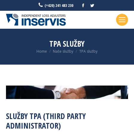
Facebook
Twitter
(+420) 241 483 230
TPA SLUŽBY
You are here:
Home
Naše služby
TPA služby
SLUŽBY TPA (THIRD PARTY
ADMINISTRATOR)