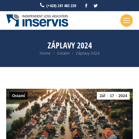
Facebook
Twitter
(+420) 241 483 230
ZÁPLAVY 2024
You are here:
Home
Ostatní
Záplavy 2024
Ostatní
Zář
17
2024