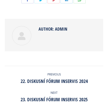
Share
Share
Share
Share
Share
on
on
on
on
on
Facebook
Twitter
Pinterest
LinkedIn
WhatsApp
AUTHOR:
ADMIN
POST
PREVIOUS
NAVIGATION
22. DISKUSNÍ FÓRUM INSERVIS 2024
Previous
post:
NEXT
23. DISKUSNÍ FÓRUM INSERVIS 2025
Next
post: