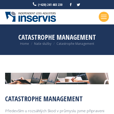
Facebook
Twitter
(+420) 241 483 230
CATASTROPHE MANAGEMENT
You are here:
Home
Naše služby
Catastrophe Management
CATASTROPHE MANAGEMENT
Především u rozsáhlých škod v průmyslu jsme připraveni