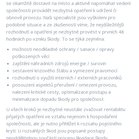
se okamžitě dostavit na místo a aktivně napomáhat vedení
společnosti provádět nezbytná opatření k udržení či
obnově provozu. Naši specialisté jsou vyškoleni pro
podobné situace a ze zkušeností víme, že nejdůležitější
rozhodnutí a opatření je nezbytné provést v prvních 48
hodinách po vzniku škody. To se týká zejména:
možnosti neodkladné ochrany / sanace / opravy
poškozených věcí
zajištění náhradních zdrojů energie / surovin
sestavení krizového štábu a vymezení pravomocí
rozhodnutí o využití interních / externích pracovníků
posouzení aspektů přerušení / omezení provozu,
nalezení kritické cesty, optimalizace postupu a
minimalizace dopadu škody pro společnost.
U všech kroků je nezbytné neustále zvažovat rentabilitu
přijatých opatření ve vztahu nejenom k hospodaření
společnosti, ale je nutno přihlížet k rozsahu pojistného
krytí. U rozsáhlých škod jsou popsané postupy
neoddělitelnou součástí procesu likvidace škody.