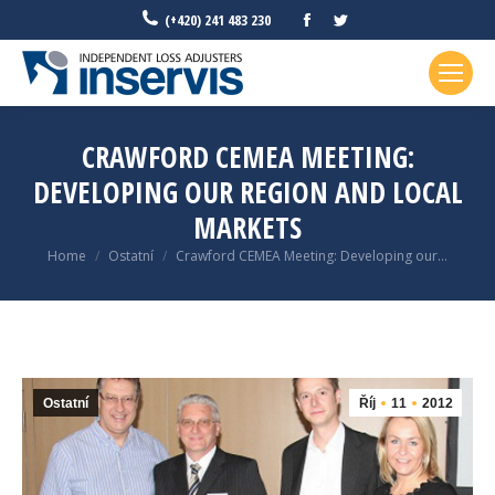
Facebook
Twitter
(+420) 241 483 230
CRAWFORD CEMEA MEETING:
DEVELOPING OUR REGION AND LOCAL
MARKETS
You are here:
Home
Ostatní
Crawford CEMEA Meeting: Developing our…
Ostatní
Říj
11
2012